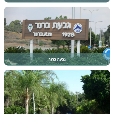
גבעת ברנר