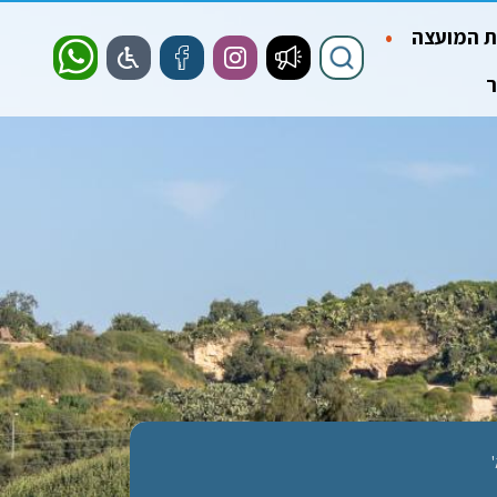
 המועצה
ר