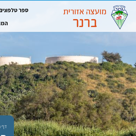
ספר טלפונים
המו
דף ה